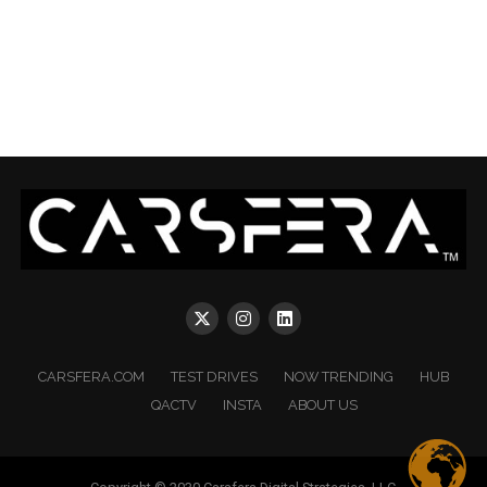
CARSFERA.COM
TEST DRIVES
NOW TRENDING
HUB
QACTV
INSTA
ABOUT US